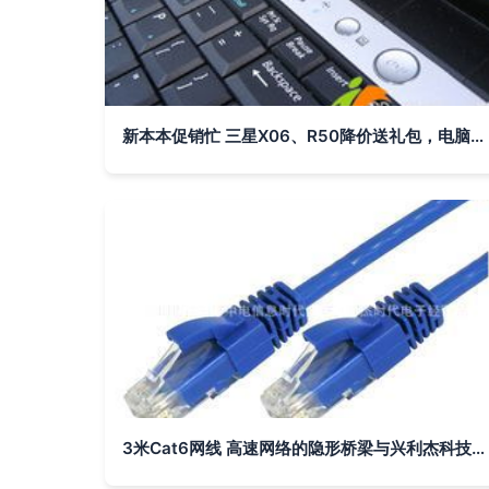
新本本促销忙 三星X06、R50降价送礼包，电脑网线也贴心配送
3米Cat6网线 高速网络的隐形桥梁与兴利杰科技的卓越品质