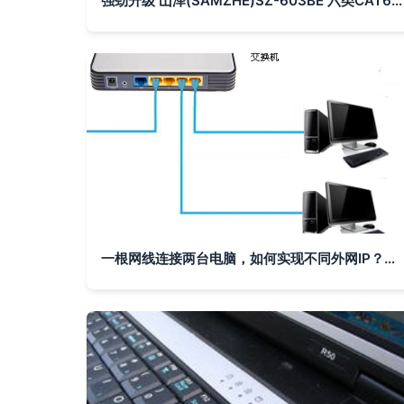
强劲升级 山泽(SAMZHE)SZ-603BE 六类CAT6类千兆扁平网线体验测评
一根网线连接两台电脑，如何实现不同外网IP？详解双IP配置方法