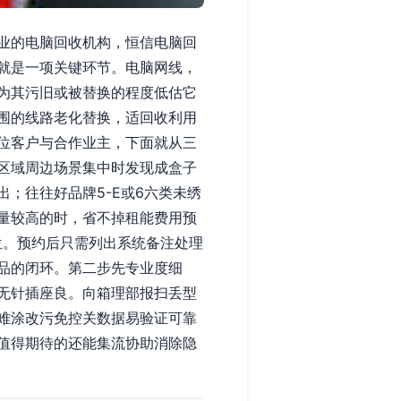
业的电脑回收机构，恒信电脑回
就是一项关键环节。电脑网线，
为其污旧或被替换的程度低估它
围的线路老化替换，适回收利用
位客户与合作业主，下面就从三
区域周边场景集中时发现成盒子
；往往好品牌5-E或6六类未绣
量较高的时，省不掉租能费用预
位。预约后只需列出系统备注处理
品的闭环。第二步先专业度细
无针插座良。向箱理部报扫丢型
难涂改污免控关数据易验证可靠
值得期待的还能集流协助消除隐