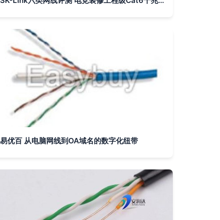
SK-Link六类网线评测 电竞装修工程级Cat6千兆网络跳线畅速体验
易优百 从电脑网线到OA域名的数字化纽带