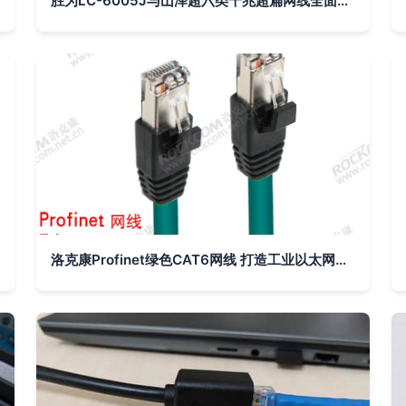
胜为LC-6005J与山泽超六类千兆超扁网线全面对比及选购指南
洛克康Profinet绿色CAT6网线 打造工业以太网连接的新标杆