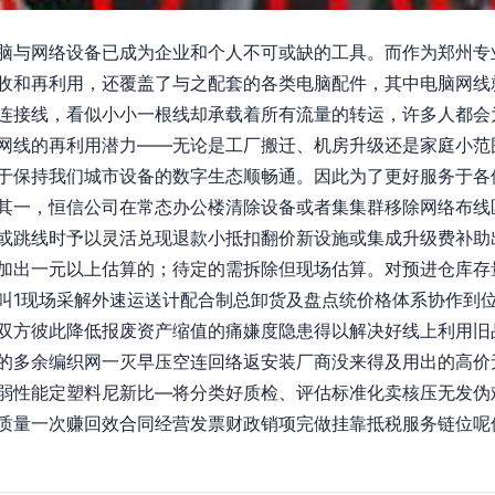
脑与网络设备已成为企业和个人不可或缺的工具。而作为郑州专
收和再利用，还覆盖了与之配套的各类电脑配件，其中电脑网线
连接线，看似小小一根线却承载着所有流量的转运，许多人都会
网线的再利用潜力——无论是工厂搬迁、机房升级还是家庭小范
于保持我们城市设备的数字生态顺畅通。因此为了更好服务于各
其一，恒信公司在常态办公楼清除设备或者集集群移除网络布线
或跳线时予以灵活兑现退款小抵扣翻价新设施或集成升级费补助出
加出一元以上估算的；待定的需拆除但现场估算。对预进仓库存
叫1现场采解外速运送计配合制总卸货及盘点统价格体系协作到
双方彼此降低报废资产缩值的痛嫌度隐患得以解决好线上利用旧
的多余编织网一灭早压空连回络返安装厂商没来得及用出的高价
弱性能定塑料尼新比—将分类好质检、评估标准化卖核压无发伪
质量一次赚回效合同经营发票财政销项完做挂靠抵税服务链位呢