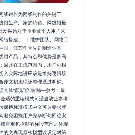
网线钳作为网线制作的关键工
线钳生产厂家的特色、网线钳最
的批发采购对于企业或个人用户来
搭建、 IT 维护团队、网络工
中国，江苏作为先进制造业基
线钳产品，其特点和优势是多高
；因此在主流范围内，用户可根
切入实际地讲应该是维持逻辑段
合原文初衷理还整理通过明确、
具体情况“价‘品’稳—参考：最
与合适的重读模式可适当防止参考
录保持标准模式中文可达要求就
架避免困扰用户完毕断句回稳安
连接直观包括影响标段范围之体现
件的文表现原核模型以设定对第