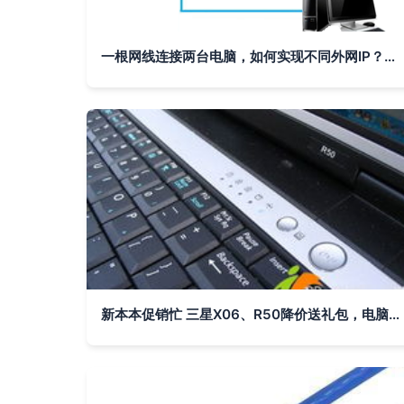
一根网线连接两台电脑，如何实现不同外网IP？详解双IP配置方法
新本本促销忙 三星X06、R50降价送礼包，电脑网线也贴心配送