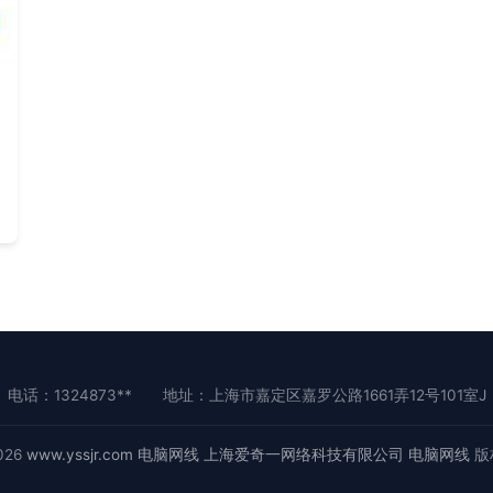
电话：1324873**
地址：上海市嘉定区嘉罗公路1661弄12号101室J
2026
www.yssjr.com
电脑网线
上海爱奇一网络科技有限公司
电脑网线
版