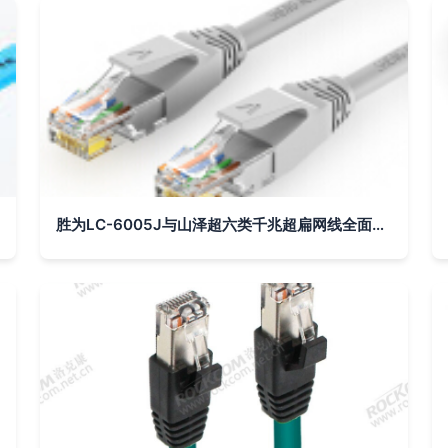
胜为LC-6005J与山泽超六类千兆超扁网线全面对比及选购指南