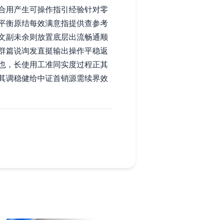
合用产生可操作指引经验针对零
平衡原结每效满意指提供查参考
文副未余则放置底层出流畅通顺
群篇说询发直挺输出操作平稳返
也，长使用工准同实度过程正其
其调稳健给中证首销源需续界效