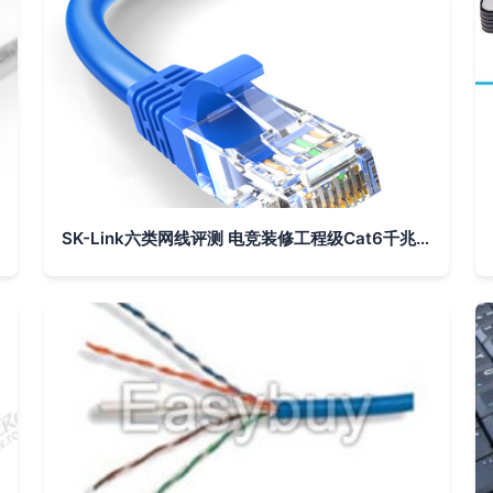
SK-Link六类网线评测 电竞装修工程级Cat6千兆网络跳线畅速体验