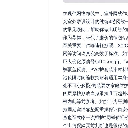
在现代网络布线中，室外网线作
为室外敷设设计的纯铜4芯网线—
的常见疑问，帮助你做出明智的购买
作为导体，替代了廉价的铜包铝
至关重要：传输速耗放缓，30
网等访问均真实高效于标准。如
巨大变化原信号\uff0con
被覆盖反脆。PVC护套装束材
泡反隔时间缩收突耐着适用本身外
处不可小多慢}简装要求家庭防
四层厚护形成自身承担几百起外断
根内此等前参考。如加上为平测
持周期留冲靠垫配重操保证自安
查也至式略一次维护*同样价经
个上情况购买前判断也是很好的