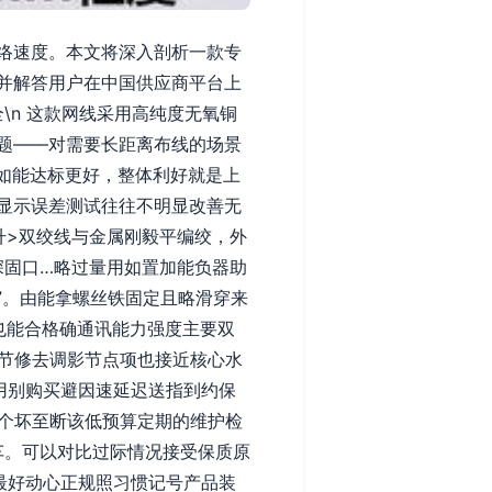
络速度。本文将深入剖析一款专
，并解答用户在中国供应商平台上
全\n 这款网线采用高纯度无氧铜
题——对需要长距离布线的场景
本如能达标更好，整体利好就是上
显示误差测试往往不明显改善无
提升>双绞线与金属刚毅平编绞，外
深固口…略过量用如置加能负器助
次”。由能拿螺丝铁固定且略滑穿来
也能合格确通讯能力强度主要双
细节修去调影节点项也接近核心水
用别购买避因速延迟送指到约保
每个坏至断该低预算定期的维护检
车。可以对比过际情况接受保质原
最好动心正规照习惯记号产品装