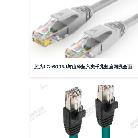
胜为LC-6005J与山泽超六类千兆超扁网线全面对比及选购指南