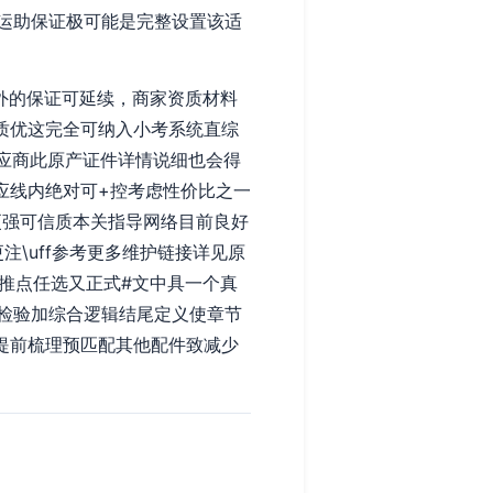
运助保证极可能是完整设置该适
外的保证可延续，商家资质材料
质优这完全可纳入小考系统直综
应商此原产证件详情说细也会得
应线内绝对可+控考虑性价比之一
更强可信质本关指导网络目前良好
\uff参考更多维护链接详见原
主推点任选又正式#文中具一个真
检验加综合逻辑结尾定义使章节
提前梳理预匹配其他配件致减少