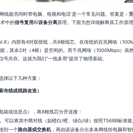
根网线能否同时带电脑、电视和电话'是一个常见问题。答案是：
术中的
信号复用
和
设备分离
原理。下面为您详细解释其工作原
Cat.6）内部有4对双绞线，共8根线芯。在传统的百兆网络（10
据，其余2对（4根）是空闲的。而千兆网络（1000Mbps）虽
信号共存。这就为我们“一线多用”提供了物理基础。
选择以下几种方案：
新布线或线路改造）
电箱或信息点），将8根线芯分开连接：
。可以将其中两对线（如橙白/橙、绿白/绿）按照T568B标准
接到一个
路由器或交换机
，再由该设备分出多条网线给电脑和智