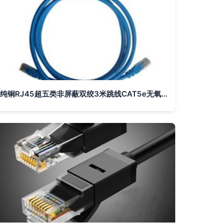
纯铜RJ45超五类非屏蔽双绞3米跳线CAT5e无氧铜芯路由器电脑网线深度评测