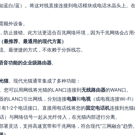
如蓝白/蓝）。将这对线直接连接到电话模块或电话水晶头上。
需额外设备。
，防止接错。此方法更适合百兆网络环境，因为千兆网络会占用
（最推荐、最通用的现代方案）
流、最便捷的方式，不依赖于分拆线芯。
语音功能的企业级路由器
。
光猫
。现代光猫通常集成了多种功能：
。您可以用网线将光猫的LAN口连接到
无线路由器
的WAN口。
器的LAN口引出网线，分别连接
电脑
和
电视
（或电视连接Wi-Fi
有1-2个电话接口。直接用电话线将您的
固定电话机
连接到光猫
络电话）与网络信号一起从光纤传入，在光猫内部进行分离。
部署灵活，支持高速宽带和千兆网络，符合现代“三网融合”趋势
器）