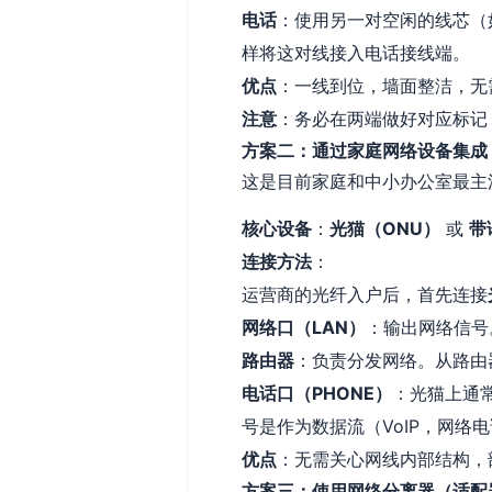
电话
：使用另一对空闲的线芯（
样将这对线接入电话接线端。
优点
：一线到位，墙面整洁，无
注意
：务必在两端做好对应标记
方案二：通过家庭网络设备集成
这是目前家庭和中小办公室最主
核心设备
：
光猫（ONU）
或
带
连接方法
：
运营商的光纤入户后，首先连接
网络口（LAN）
：输出网络信号
路由器
：负责分发网络。从路由
电话口（PHONE）
：光猫上通常
号是作为数据流（VoIP，网
优点
：无需关心网线内部结构，
方案三：使用网络分离器（适配