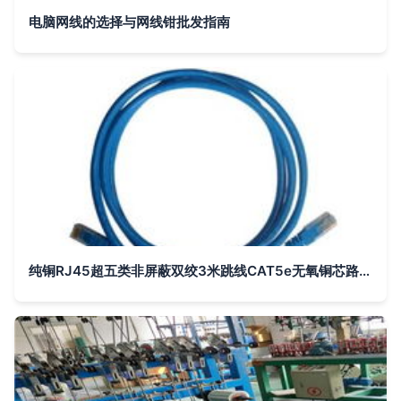
电脑网线的选择与网线钳批发指南
纯铜RJ45超五类非屏蔽双绞3米跳线CAT5e无氧铜芯路由器电脑网线深度评测