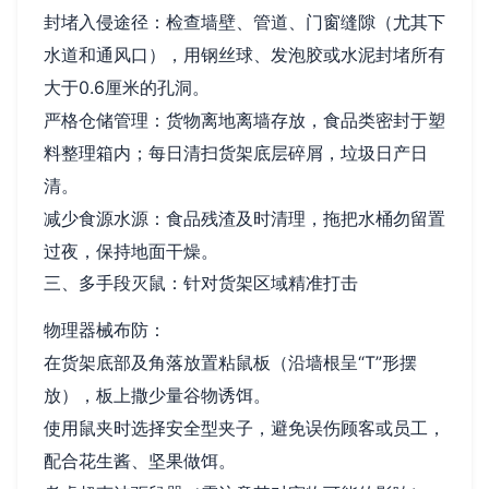
封堵入侵途径：检查墙壁、管道、门窗缝隙（尤其下
水道和通风口），用钢丝球、发泡胶或水泥封堵所有
大于0.6厘米的孔洞。
严格仓储管理：货物离地离墙存放，食品类密封于塑
料整理箱内；每日清扫货架底层碎屑，垃圾日产日
清。
减少食源水源：食品残渣及时清理，拖把水桶勿留置
过夜，保持地面干燥。
三、多手段灭鼠：针对货架区域精准打击
物理器械布防：
在货架底部及角落放置粘鼠板（沿墙根呈“T”形摆
放），板上撒少量谷物诱饵。
使用鼠夹时选择安全型夹子，避免误伤顾客或员工，
配合花生酱、坚果做饵。