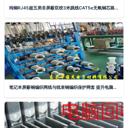
纯铜RJ45超五类非屏蔽双绞3米跳线CAT5e无氧铜芯路由器电脑网线深度评测
笔记本屏蔽铜编织网线与线束铜编织保护网套 提升电脑网线性能与耐用性的秘密武器